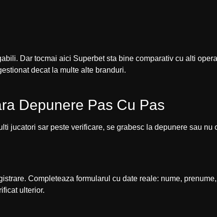
gabili. Dar tocmai aici Superbet sta bine comparativ cu alti oper
stionat decat la multe alte branduri.
ara Depunere Pas Cu Pas
ulti jucatori sar peste verificare, se grabesc la depunere sau n
egistrare. Completeaza formularul cu date reale: nume, prenume,
ficat ulterior.