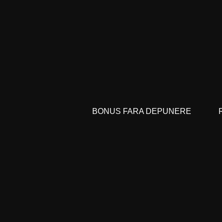
BONUS FARA DEPUNERE