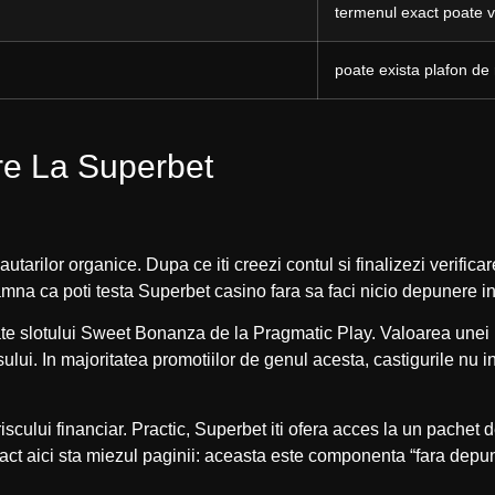
termenul exact poate v
poate exista plafon de
re La Superbet
rilor organice. Dupa ce iti creezi contul si finalizezi verificarea 
amna ca poti testa Superbet casino fara sa faci nicio depunere ini
ate slotului Sweet Bonanza de la Pragmatic Play. Valoarea unei rot
i. In majoritatea promotiilor de genul acesta, castigurile nu intr
scului financiar. Practic, Superbet iti ofera acces la un pachet de
xact aici sta miezul paginii: aceasta este componenta “fara depune