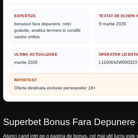
EXPERTIZA
TESTAT DE ECHIPA
bonusuri fara depunere, rotiri
9 martie 2026
gratuite, analiza termeni si conditii
casino online
ULTIMA ACTUALIZARE
OPERATOR LICENTI
martie 2026
L1160642W000323
IMPORTANT
Oferta destinata exclusiv persoanelor 18+
Superbet Bonus Fara Depunere –
Atunci cand intri pe o pagina de bonus, cel mai util lucru este s