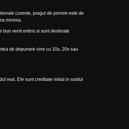
tionale curente, pragul de pornire este de
uma minima.
 bun venit extins si sunt destinate
artea de depunere vine cu 10x, 20x sau
ul real. Ele sunt creditate initial in soldul