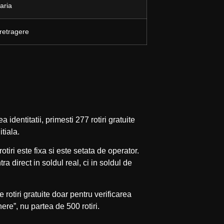
aria
 retragere
identitatii, primesti 277 rotiri gratuite
tiala.
iri este fixa si este setata de operator.
a direct in soldul real, ci in soldul de
 rotiri gratuite doar pentru verificarea
re”, nu partea de 500 rotiri.