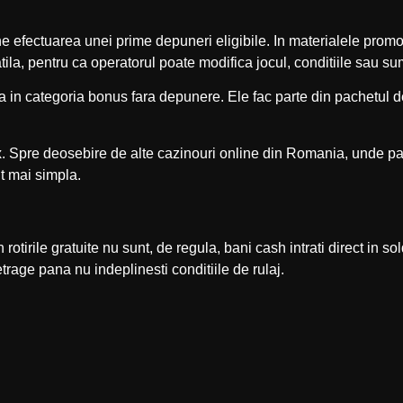
 efectuarea unei prime depuneri eligibile. In materialele promo
ila, pentru ca operatorul poate modifica jocul, conditiile sau s
a in categoria bonus fara depunere. Ele fac parte din pachetul de
1x. Spre deosebire de alte cazinouri online din Romania, unde p
lt mai simpla.
rotirile gratuite nu sunt, de regula, bani cash intrati direct in sold
rage pana nu indeplinesti conditiile de rulaj.