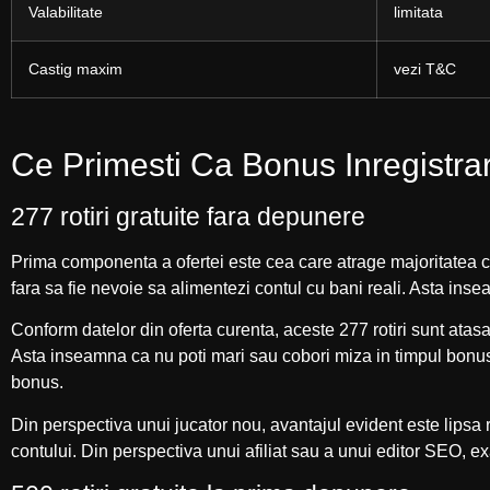
Valabilitate
limitata
Castig maxim
vezi T&C
Ce Primesti Ca Bonus Inregistra
277 rotiri gratuite fara depunere
Prima componenta a ofertei este cea care atrage majoritatea cauta
fara sa fie nevoie sa alimentezi contul cu bani reali. Asta inse
Conform datelor din oferta curenta, aceste 277 rotiri sunt atas
Asta inseamna ca nu poti mari sau cobori miza in timpul bonusulu
bonus.
Din perspectiva unui jucator nou, avantajul evident este lipsa ri
contului. Din perspectiva unui afiliat sau a unui editor SEO, e