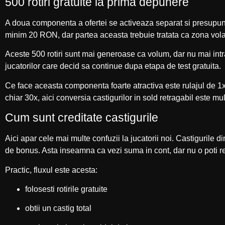
500 rotiri gratuite la prima depunere
A doua componenta a ofertei se activeaza separat si presupune
minim 20 RON, dar partea aceasta trebuie tratata ca zona volat
Aceste 500 rotiri sunt mai generoase ca volum, dar nu mai intr
jucatorilor care decid sa continue dupa etapa de test gratuita.
Ce face aceasta componenta foarte atractiva este rulajul de 
chiar 30x, aici conversia castigurilor in sold retragabil este mu
Cum sunt creditate castigurile
Aici apar cele mai multe confuzii la jucatorii noi. Castigurile din 
de bonus. Asta inseamna ca vezi suma in cont, dar nu o poti ret
Practic, fluxul este acesta:
folosesti rotirile gratuite
obtii un castig total