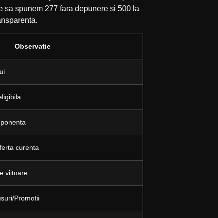
te sa spunem 277 fara depunere si 500 la
ransparenta.
Observatie
ui
igibila
mponenta
oferta curenta
e viitoare
suri/Promotii