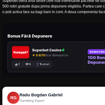
Superbet ofera unul dintre cele mai interesante pachete de bun 
500 rotiri gratuite dupa prima depunere eligibila. Partea car
o poti activa fara sa bagi bani in cont. A doua componenta face
Bonus Fără Depunere
Superbet Casino
BONUS FĂR
★ 9.8/10
Scor Bonusuri.ro
100 Ron
Depune
1
0
1
voturi
Radu Bogdan Gabriel
RG
Gambling Expert