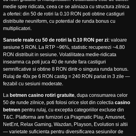
medie spre ridicata, ceea ce se aliniaza cu structura zilnica
a ofertei: din 50 de rotiri la 0.10 RON poti obtine castiguri
distribuite neuniform, cu potential de runda bonus cu
multiplicatori.
Sansele reale cu 50 de rotiri la 0.10 RON per zi:
valoare
sesiune 5 RON. La RTP ~96%, statistic recuperezi ~4.80
RON distribuit in sesiune. Volatilitatea medie-ridicata
inseamna ca poti juca 40 de runde fara castiguri
semnificative si obtine 8 RON dintr-o singura runda bonus.
Rulaj de 40x pe 6 RON castig = 240 RON pariat in 3 zile —
fezabil cu sesiuni moderate.
La
betmen casino rotiri gratuite
, dupa consumarea celor
50 de runde zilnice, poti folosi orice slot din colectia
casino
betmen
pentru rulaj, cu exceptia categoriilor excluse din
T&C. Platforma are furnizori ca Pragmatic Play, Amusnet,
NetEnt, Relax Gaming, Wazdan, Playson, Evolution si altii
— varietate suficienta pentru diversificarea sesiunilor de