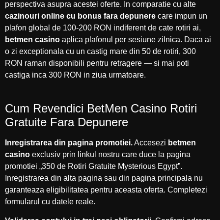
perspectiva asupra acestei oferte. In comparatie cu alte
cazinouri online cu bonus fara depunere
care impun un
plafon global de 100-200 RON indiferent de cate rotiri ai,
betmen casino
aplica plafonul per sesiune zilnica. Daca ai
o zi exceptionala cu un castig mare din 50 de rotiri, 300
RON raman disponibili pentru retragere — si mai poti
castiga inca 300 RON in ziua urmatoare.
Cum Revendici BetMen Casino Rotiri
Gratuite Fara Depunere
Inregistrarea din pagina promotiei.
Accesezi
betmen
casino
exclusiv prin linkul nostru care duce la pagina
promotiei „350 de Rotiri Gratuite Mysterious Egypt”.
Inregistrarea din alta pagina sau din pagina principala nu
garanteaza eligibilitatea pentru aceasta oferta. Completezi
formularul cu datele reale.