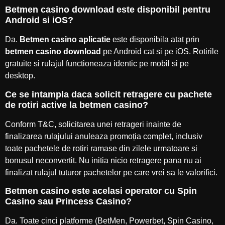
Betmen casino download este disponibil pentru
Android si iOS?
Da.
Betmen casino aplicatie
este disponibila atat prin
betmen casino download
pe Android cat si pe iOS. Rotirile
gratuite si rulajul functioneaza identic pe mobil si pe
desktop.
Ce se intampla daca solicit retragere cu pachete
de rotiri active la betmen casino?
Conform T&C, solicitarea unei retrageri inainte de
finalizarea rulajului anuleaza promoția complet, inclusiv
toate pachetele de rotiri ramase din zilele urmatoare si
bonusul neconvertit. Nu initia nicio retragere pana nu ai
finalizat rulajul tuturor pachetelor pe care vrei sa le valorifici.
Betmen casino este acelasi operator cu Spin
Casino sau Princess Casino?
Da. Toate cinci platforme (BetMen, Powerbet, Spin Casino,