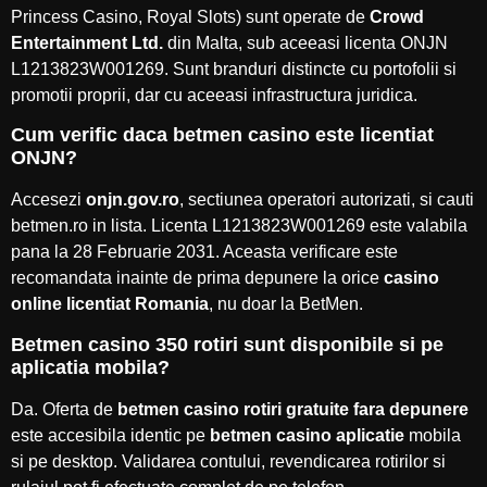
Princess Casino, Royal Slots) sunt operate de
Crowd
Entertainment Ltd.
din Malta, sub aceeasi licenta ONJN
L1213823W001269. Sunt branduri distincte cu portofolii si
promotii proprii, dar cu aceeasi infrastructura juridica.
Cum verific daca betmen casino este licentiat
ONJN?
Accesezi
onjn.gov.ro
, sectiunea operatori autorizati, si cauti
betmen.ro in lista. Licenta L1213823W001269 este valabila
pana la 28 Februarie 2031. Aceasta verificare este
recomandata inainte de prima depunere la orice
casino
online licentiat Romania
, nu doar la BetMen.
Betmen casino 350 rotiri sunt disponibile si pe
aplicatia mobila?
Da. Oferta de
betmen casino rotiri gratuite fara depunere
este accesibila identic pe
betmen casino aplicatie
mobila
si pe desktop. Validarea contului, revendicarea rotirilor si