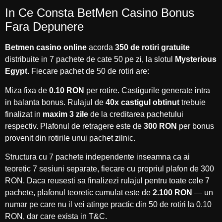
In Ce Consta BetMen Casino Bonus
Fara Depunere
Betmen casino online
acorda
350 de rotiri gratuite
distribuite in 7 pachete de cate 50 pe zi, la slotul
Mysterious
Egypt
. Fiecare pachet de 50 de rotiri are:
Miza fixa de
0.10 RON
per rotire. Castigurile generate intra
in balanta bonus. Rulajul de
40x castigul obtinut
trebuie
finalizat in
maxim 3 zile
de la creditarea pachetului
respectiv. Plafonul de retragere este de
300 RON
per bonus
provenit din rotirile unui pachet zilnic.
Structura cu 7 pachete independente inseamna ca ai
teoretic 7 sesiuni separate, fiecare cu propriul plafon de 300
RON. Daca reusesti sa finalizezi rulajul pentru toate cele 7
pachete, plafonul teoretic cumulat este de
2.100 RON
— un
numar pe care nu il vei atinge practic din 50 de rotiri la 0.10
RON, dar care exista in T&C.