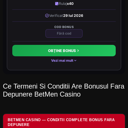
Rulaj
x40
Verificat
29 Iul 2026
COD BONUS
Fără cod
OBȚINE BONUS
Vezi mai mult
Ce Termeni Si Conditii Are Bonusul Fara
Depunere BetMen Casino
BETMEN CASINO — CONDITII COMPLETE BONUS FARA
DEPUNERE