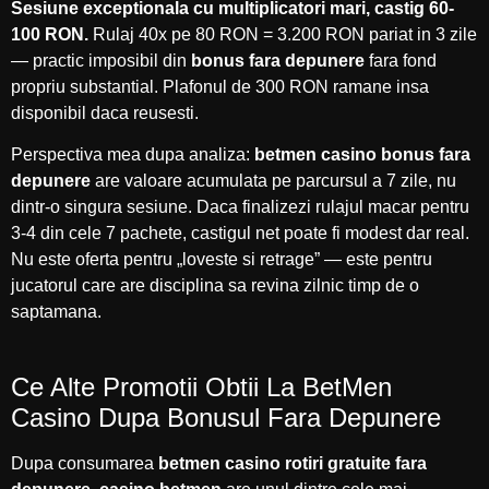
Sesiune exceptionala cu multiplicatori mari, castig 60-
100 RON.
Rulaj 40x pe 80 RON = 3.200 RON pariat in 3 zile
— practic imposibil din
bonus fara depunere
fara fond
propriu substantial. Plafonul de 300 RON ramane insa
disponibil daca reusesti.
Perspectiva mea dupa analiza:
betmen casino bonus fara
depunere
are valoare acumulata pe parcursul a 7 zile, nu
dintr-o singura sesiune. Daca finalizezi rulajul macar pentru
3-4 din cele 7 pachete, castigul net poate fi modest dar real.
Nu este oferta pentru „loveste si retrage” — este pentru
jucatorul care are disciplina sa revina zilnic timp de o
saptamana.
Ce Alte Promotii Obtii La BetMen
Casino Dupa Bonusul Fara Depunere
Dupa consumarea
betmen casino rotiri gratuite fara