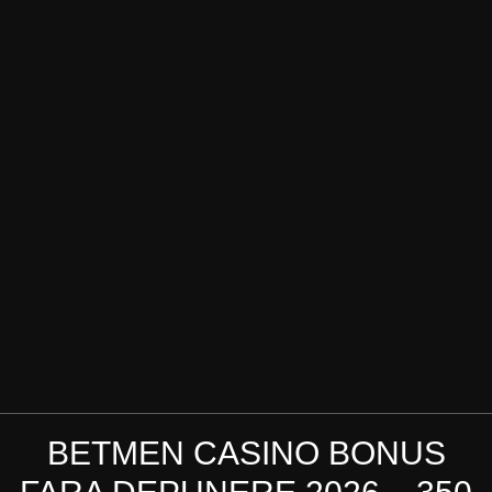
BETMEN CASINO BONUS