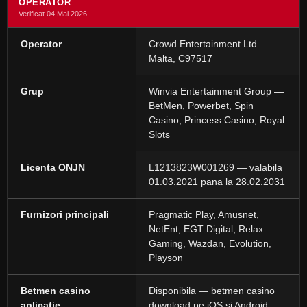
OPERATOR
Verificat 04 Mai 2026
Operator
Crowd Entertainment Ltd.
Malta, C97517
Grup
Winvia Entertainment Group —
BetMen, Powerbet, Spin
Casino, Princess Casino, Royal
Slots
Licenta ONJN
L1213823W001269 — valabila
01.03.2021 pana la 28.02.2031
Furnizori principali
Pragmatic Play, Amusnet,
NetEnt, EGT Digital, Relax
Gaming, Wazdan, Evolution,
Playson
Betmen casino
Disponibila — betmen casino
aplicatie
download pe iOS si Android