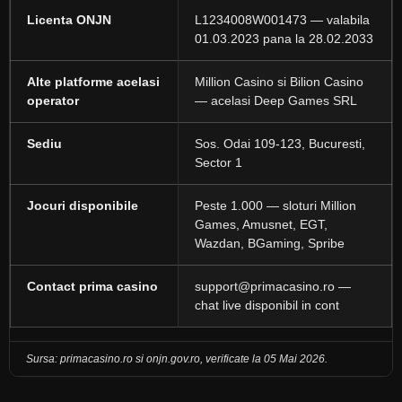
Licenta ONJN
L1234008W001473 — valabila
01.03.2023 pana la 28.02.2033
Alte platforme acelasi
Million Casino si Bilion Casino
operator
— acelasi Deep Games SRL
Sediu
Sos. Odai 109-123, Bucuresti,
Sector 1
Jocuri disponibile
Peste 1.000 — sloturi Million
Games, Amusnet, EGT,
Wazdan, BGaming, Spribe
Contact prima casino
support@primacasino.ro —
chat live disponibil in cont
Sursa: primacasino.ro si onjn.gov.ro, verificate la 05 Mai 2026.