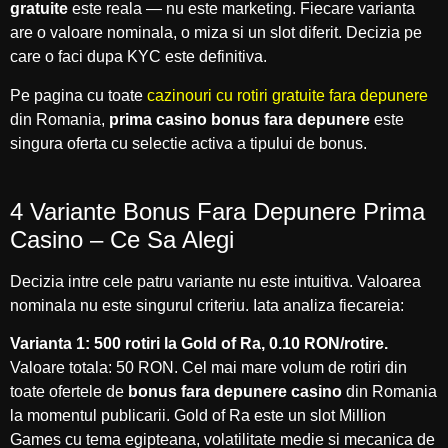
gratuite
este reala — nu este marketing. Fiecare varianta
are o valoare nominala, o miza si un slot diferit. Decizia pe
care o faci dupa KYC este definitiva.
Pe pagina cu toate
cazinouri cu rotiri gratuite fara depunere
din Romania,
prima casino bonus fara depunere
este
singura oferta cu selectie activa a tipului de bonus.
4 Variante Bonus Fara Depunere Prima
Casino – Ce Sa Alegi
Decizia intre cele patru variante nu este intuitiva. Valoarea
nominala nu este singurul criteriu. Iata analiza fiecareia:
Varianta 1: 500 rotiri la Gold of Ra, 0.10 RON/rotire.
Valoare totala: 50 RON. Cel mai mare volum de rotiri din
toate ofertele de
bonus fara depunere casino
din Romania
la momentul publicarii. Gold of Ra este un slot Million
Games cu tema egipteana, volatilitate medie si mecanica de