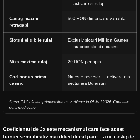
— activare si rulaj
Castig maxim
500 RON din oricare varianta
retragabil
Sloturi eligibile rulaj
Exclusiv sloturi
Million Games
— nu orice slot din casino
Miza maxima rulaj
20 RON per spin
Cod bonus prima
Nu este necesar — activare din
casino
sectiunea Bonusuri
Sursa: T&C oficiale primacasino.ro, verificate la 05 Mai 2026. Conditiile
pot fi modificate.
Coeficientul de 3x este mecanismul care face acest
bonus semnificativ mai dificil decat pare.
La un castig de