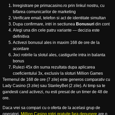
Inregistrare pe primacasino.ro prin linkul nostru, cu
bifarea comunicarilor de marketing
Verificare email, telefon si act de identitate simultan
Dupa confirmare, intri in sectiunea
Bonusuri
din cont
Alegi una din cele patru variante — decizia este
definitiva
Activezi bonusul ales in maxim 168 de ore de la
acordare
Joci rotirile la slotul ales, castigurile intra in balanta
bonus
Rulezi 45x din suma rezultata dupa aplicarea
coeficientului 3x, exclusiv la sloturi Million Games
Termenul de 168 de ore (7 zile) este generos comparativ cu
Lady Casino (3 zile) sau StanleyBet (2 zile). Ai timp sa te
gandesti cand activezi, nu esti presat de un timer de 48 de
ore.
Daca vrei sa compari cu o oferta de la acelasi grup de
operatori,
Million Casino rotiri gratuite fara depunere
are o