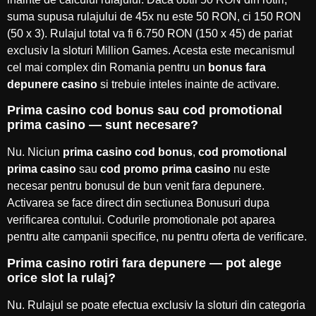
suma supusa rulajului de 45x nu este 50 RON, ci 150 RON
(50 x 3). Rulajul total va fi 6.750 RON (150 x 45) de pariat
exclusiv la sloturi Million Games. Acesta este mecanismul
cel mai complex din Romania pentru un
bonus fara
depunere casino
si trebuie inteles inainte de activare.
Prima casino cod bonus sau cod promotional
prima casino — sunt necesare?
Nu. Niciun
prima casino cod bonus
,
cod promotional
prima casino
sau
cod promo prima casino
nu este
necesar pentru bonusul de bun venit fara depunere.
Activarea se face direct din sectiunea Bonusuri dupa
verificarea contului. Codurile promotionale pot aparea
pentru alte campanii specifice, nu pentru oferta de verificare.
Prima casino rotiri fara depunere — pot alege
orice slot la rulaj?
Nu. Rulajul se poate efectua exclusiv la sloturi din categoria