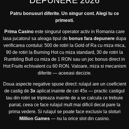
DEPUNERE 2026
Patru bonusuri diferite. Un singur cont. Alegi tu ce
primesti.
Prima Casino
este singurul operator activ in Romania care
lasa jucatorul sa aleaga tipul de
bonus fara depunere
dupa
verificarea contului: 500 de rotiri la Gold of Ra cu miza mica,
90 de rotiri la Burning Hot cu miza standard, 30 de rotiri la
Rumbling Bull cu miza de 1 RON sau un joc bonus direct in
Hot Fruits echivalent cu 60 RON. Valoare, miza si mecanism
diferite — aceeasi decizie.
Doua aspecte negative spuse direct: rulajul are un coeficient
de castig de
3x
aplicat inainte de cei 45x — practic castigul
tau din rotiri se tripleaza inainte de a se calcula ce trebuie
pariat, ceea ce face rulajul mult mai dificil decat pare la
prima vedere. Si rulajul se poate face exclusiv la sloturi
Million Games
— nu la orice slot din casino.