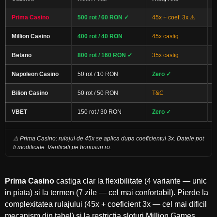
Prima Casino
500 rot / 60 RON ✓
45x + coef. 3x ⚠
7
Million Casino
400 rot / 40 RON
45x castig
7
Betano
800 rot / 160 RON ✓
35x castig
1
Napoleon Casino
50 rot / 10 RON
Zero ✓
3
Bilion Casino
50 rot / 50 RON
T&C
7
VBET
150 rot / 30 RON
Zero ✓
7
⚠ Prima Casino: rulajul de 45x se aplica dupa coeficientul 3x. Datele pot
fi modificate. Verificati pe bonusuri.ro.
Prima Casino
castiga clar la flexibilitate (4 variante — unic
in piata) si la termen (7 zile — cel mai confortabil). Pierde la
complexitatea rulajului (45x + coeficient 3x — cel mai dificil
mecanism din tabel) si la restrictia sloturi Million Games